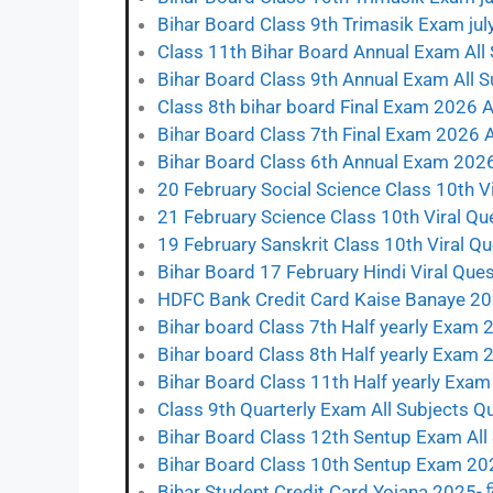
Bihar Board Class 9th Trimasik Exam jul
Class 11th Bihar Board Annual Exam Al
Bihar Board Class 9th Annual Exam All
Class 8th bihar board Final Exam 2026 
Bihar Board Class 7th Final Exam 2026 
Bihar Board Class 6th Annual Exam 202
20 February Social Science Class 10th V
21 February Science Class 10th Viral Q
19 February Sanskrit Class 10th Viral Q
Bihar Board 17 February Hindi Viral Que
HDFC Bank Credit Card Kaise Banaye 2
Bihar board Class 7th Half yearly Exam 
Bihar board Class 8th Half yearly Exam 
Bihar Board Class 11th Half yearly Exa
Class 9th Quarterly Exam All Subjects
Bihar Board Class 12th Sentup Exam All
Bihar Board Class 10th Sentup Exam 202
Bihar Student Credit Card Yojana 2025- बिहार 