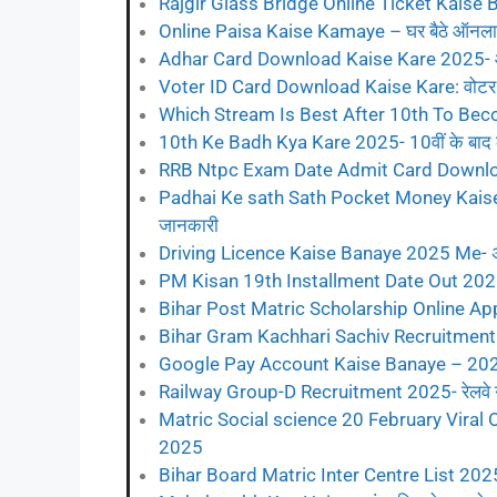
Rajgir Glass Bridge Online Ticket Kaise Boo
Online Paisa Kaise Kamaye – घर बैठे ऑनलाइ
Adhar Card Download Kaise Kare 2025- आधा
Voter ID Card Download Kaise Kare: वोटर आ
Which Stream Is Best After 10th To Bec
10th Ke Badh Kya Kare 2025- 10वीं के बाद करें
RRB Ntpc Exam Date Admit Card Download
Padhai Ke sath Sath Pocket Money Kaise Nikal
जानकारी
Driving Licence Kaise Banaye 2025 Me- अब ड्
PM Kisan 19th Installment Date Out 2025- 
Bihar Post Matric Scholarship Online Apply 
Bihar Gram Kachhari Sachiv Recruitment 20
Google Pay Account Kaise Banaye – 2025 मे 
Railway Group-D Recruitment 2025- रेलवे ग्रु
Matric Social science 20 February Viral Ob
2025
Bihar Board Matric Inter Centre List 2025 Dow