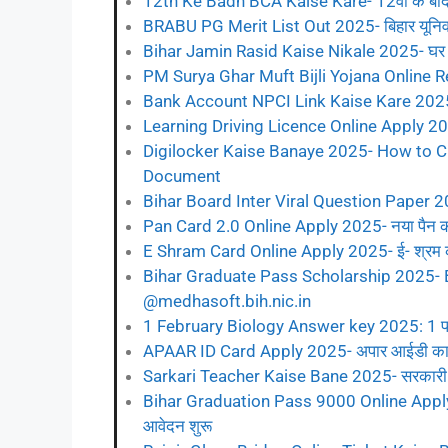
12th Ke Badh BCA Kaise Kare- 12वीं के बाद BCA
BRABU PG Merit List Out 2025- बिहार यूनिवर्सि
Bihar Jamin Rasid Kaise Nikale 2025- घर बै
PM Surya Ghar Muft Bijli Yojana Online Re
Bank Account NPCI Link Kaise Kare 2025- अब
Learning Driving Licence Online Apply 2025- 
Digilocker Kaise Banaye 2025- How to C
Document
Bihar Board Inter Viral Question Paper 2025 : इ
Pan Card 2.0 Online Apply 2025- नया पैन कार
E Shram Card Online Apply 2025- ई- श्रम का
Bihar Graduate Pass Scholarship 2025- B
@medhasoft.bih.nic.in
1 February Biology Answer key 2025: 1 फरवर
APAAR ID Card Apply 2025- अपार आईडी कार्ड म
Sarkari Teacher Kaise Bane 2025- सरकारी टीचर
Bihar Graduation Pass 9000 Online Apply 2
आवेदन शुरू