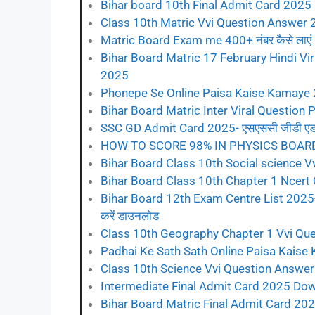
Bihar board 10th Final Admit Card 2025 Do
Class 10th Matric Vvi Question Answer 2025
Matric Board Exam me 400+ नंबर कैसे लाएं 
Bihar Board Matric 17 February Hindi Vi
2025
Phonepe Se Online Paisa Kaise Kamaye 2025
Bihar Board Matric Inter Viral Question Paper 
SSC GD Admit Card 2025- एसएससी जीडी एडमिट 
HOW TO SCORE 98% IN PHYSICS BOAR
Bihar Board Class 10th Social science Vvi Q
Bihar Board Class 10th Chapter 1 Ncert Que
Bihar Board 12th Exam Centre List 2025- बिहार
करें डाउनलोड
Class 10th Geography Chapter 1 Vvi Questi
Padhai Ke Sath Sath Online Paisa Kaise Kam
Class 10th Science Vvi Question Answer 2025
Intermediate Final Admit Card 2025 Downlo
Bihar Board Matric Final Admit Card 2025 D