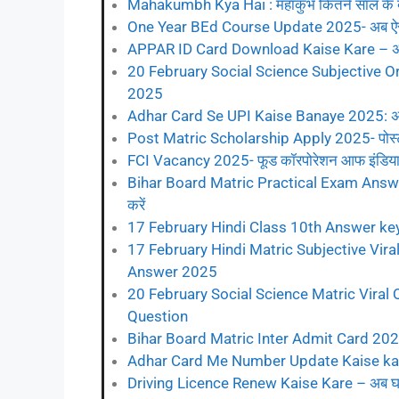
Mahakumbh Kya Hai : महाकुंभ कितने साल के बाद
One Year BEd Course Update 2025- अब ऐसे लो
APPAR ID Card Download Kaise Kare – अपार
20 February Social Science Subjective Orig
2025
Adhar Card Se UPI Kaise Banaye 2025: अब यू
Post Matric Scholarship Apply 2025- पोस्ट मैट
FCI Vacancy 2025- फूड कॉरपोरेशन आफ इंडिया की
Bihar Board Matric Practical Exam Answer 
करें
17 February Hindi Class 10th Answer key 
17 February Hindi Matric Subjective Vir
Answer 2025
20 February Social Science Matric Viral
Question
Bihar Board Matric Inter Admit Card 2025- म
Adhar Card Me Number Update Kaise kare : आ
Driving Licence Renew Kaise Kare – अब घर बैठे 