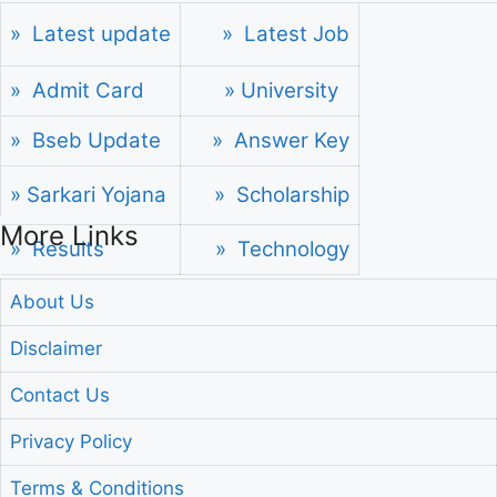
» Latest update
» Latest Job
» Admit Card
» University
» Bseb Update
» Answer Key
» Sarkari Yojana
» Scholarship
More Links
» Results
» Technology
About Us
Disclaimer
Contact Us
Privacy Policy
Terms & Conditions