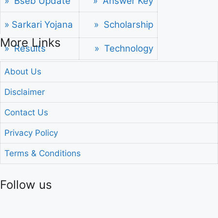
» Bseb Update
» Answer Key
» Sarkari Yojana
» Scholarship
More Links
» Results
» Technology
About Us
Disclaimer
Contact Us
Privacy Policy
Terms & Conditions
Follow us