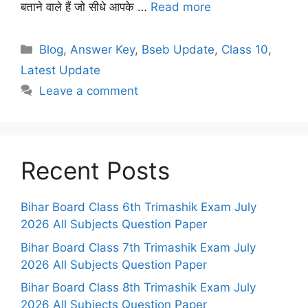
बताने वाले हैं जो सीधे आपके …
Read more
Categories
Blog
,
Answer Key
,
Bseb Update
,
Class 10
,
Latest Update
Leave a comment
Recent Posts
Bihar Board Class 6th Trimashik Exam July
2026 All Subjects Question Paper
Bihar Board Class 7th Trimashik Exam July
2026 All Subjects Question Paper
Bihar Board Class 8th Trimashik Exam July
2026 All Subjects Question Paper