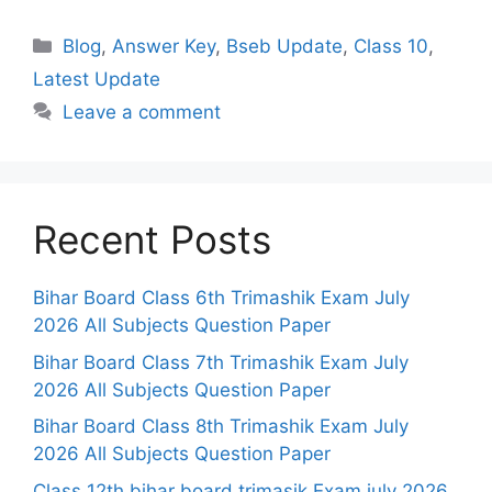
Categories
Blog
,
Answer Key
,
Bseb Update
,
Class 10
,
Latest Update
Leave a comment
Recent Posts
Bihar Board Class 6th Trimashik Exam July
2026 All Subjects Question Paper
Bihar Board Class 7th Trimashik Exam July
2026 All Subjects Question Paper
Bihar Board Class 8th Trimashik Exam July
2026 All Subjects Question Paper
Class 12th bihar board trimasik Exam july 2026