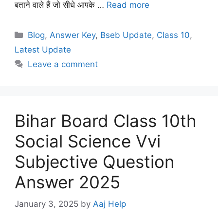
बताने वाले हैं जो सीधे आपके …
Read more
Categories
Blog
,
Answer Key
,
Bseb Update
,
Class 10
,
Latest Update
Leave a comment
Bihar Board Class 10th
Social Science Vvi
Subjective Question
Answer 2025
January 3, 2025
by
Aaj Help