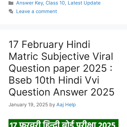
Categories
Answer Key
,
Class 10
,
Latest Update
Leave a comment
17 February Hindi
Matric Subjective Viral
Question paper 2025 :
Bseb 10th Hindi Vvi
Question Answer 2025
January 19, 2025
by
Aaj Help