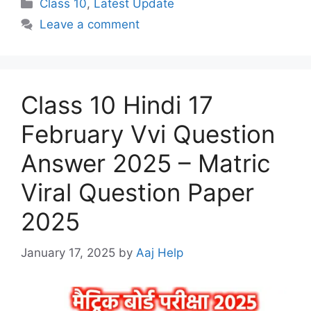
Categories
Class 10
,
Latest Update
Leave a comment
Class 10 Hindi 17
February Vvi Question
Answer 2025 – Matric
Viral Question Paper
2025
January 17, 2025
by
Aaj Help