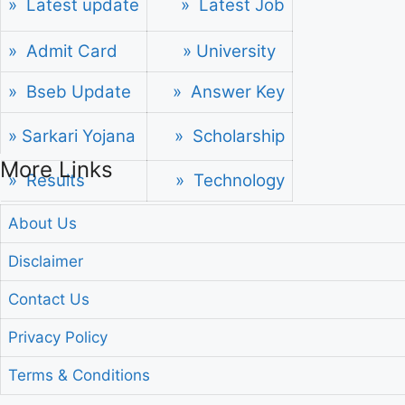
» Latest update
» Latest Job
» Admit Card
» University
» Bseb Update
» Answer Key
» Sarkari Yojana
» Scholarship
More Links
» Results
» Technology
About Us
Disclaimer
Contact Us
Privacy Policy
Terms & Conditions