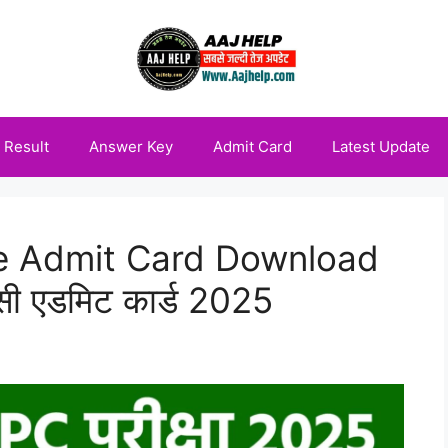
Result
Answer Key
Admit Card
Latest Update
e Admit Card Download
ी एडमिट कार्ड 2025